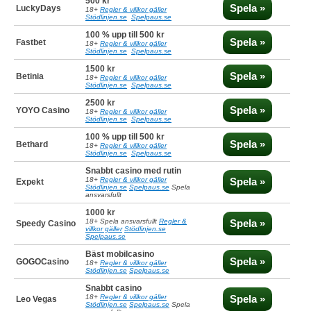
500 kr
Spela »
LuckyDays
18+
Regler & villkor gäller
VIRTUELLA SLOTS
Stödlinjen.se
Spelpaus.se
100 % upp till 500 kr
Spela »
JACKPOTTAR
Fastbet
18+
Regler & villkor gäller
Stödlinjen.se
Spelpaus.se
1500 kr
ONLINE CASINO
Spela »
Betinia
18+
Regler & villkor gäller
Stödlinjen.se
Spelpaus.se
BETALNINGSMETODER
2500 kr
Spela »
YOYO Casino
18+
Regler & villkor gäller
LEO VEGAS
Stödlinjen.se
Spelpaus.se
100 % upp till 500 kr
UTTAG MED SWISH
Spela »
Bethard
18+
Regler & villkor gäller
Stödlinjen.se
Spelpaus.se
SVENSKA CASINO
Snabbt casino med rutin
18+
Regler & villkor gäller
Spela »
Expekt
Stödlinjen.se
Spelpaus.se
Spela
FREE SPINS
ansvarsfullt
1000 kr
MOBILCASINO
18+
Spela ansvarsfullt
Regler &
Spela »
Speedy Casino
villkor gäller
Stödlinjen.se
Spelpaus.se
UTAN LICENS
Bäst mobilcasino
Spela »
GOGOCasino
18+
Regler & villkor gäller
Stödlinjen.se
Spelpaus.se
KONTAKT
Snabbt casino
18+
Regler & villkor gäller
Spela »
Leo Vegas
Stödlinjen.se
Spelpaus.se
Spela