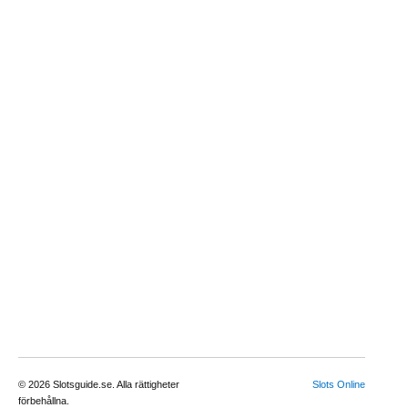
© 2026 Slotsguide.se. Alla rättigheter
Slots Online
förbehållna.