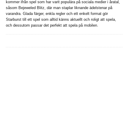
kommer ifrån spel som har varit populära på sociala medier i åratal,
såsom Bejeweled Blitz, där man staplar liknande ädelstenar på
varandra. Glada färger, enkla regler och ett enkelt format gör
Starburst till ett spel som alltid känns aktuellt och roligt att spela,
och dessutom passar det perfekt att spela på mobilen.