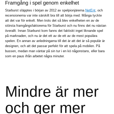
Framgång i spel genom enkelhet
Starburst släpptes i början av 2012 av spelpionjärerna
NetEnt
, och
recensionerna var inte särskilt bra till att börja med. Många tyckte
att det var för enkelt. Men trots det så blev enkelheten en av de
största framgångsfaktorerna för Starburst och nu finns det nu nästan
överallt. Innan Starburst kom fanns det faktiskt inget liknande spel
på marknaden, och nu är det ett av de ett av de mest populära
spelen. En annan av anledningarna till det är att det är så populär är
designen, och att det passar perfekt för att spela på mobilen. På
bussen, medan man väntar på sin tur i en kö någonstans, eller bara
som en paus ifrån arbetet några minuter.
Mindre är mer
och ger mer