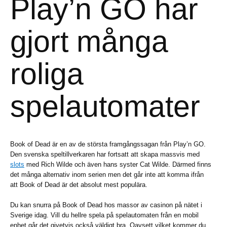
Play’n GO har
gjort många
roliga
spelautomater
Book of Dead är en av de största framgångssagan från Play’n GO.
Den svenska speltillverkaren har fortsatt att skapa massvis med
slots
med Rich Wilde och även hans syster Cat Wilde. Därmed finns
det många alternativ inom serien men det går inte att komma ifrån
att Book of Dead är det absolut mest populära.
Du kan snurra på Book of Dead hos massor av casinon på nätet i
Sverige idag. Vill du hellre spela på spelautomaten från en mobil
enhet går det givetvis också väldigt bra. Oavsett vilket kommer du