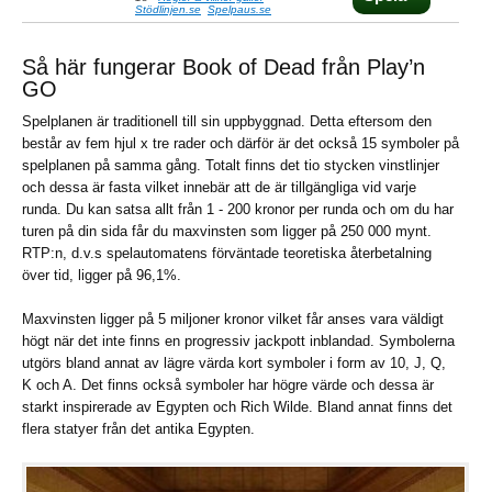
Stödlinjen.se
Spelpaus.se
Så här fungerar Book of Dead från Play’n
GO
Spelplanen är traditionell till sin uppbyggnad. Detta eftersom den
består av fem hjul x tre rader och därför är det också 15 symboler på
spelplanen på samma gång. Totalt finns det tio stycken vinstlinjer
och dessa är fasta vilket innebär att de är tillgängliga vid varje
runda. Du kan satsa allt från 1 - 200 kronor per runda och om du har
turen på din sida får du maxvinsten som ligger på 250 000 mynt.
RTP:n, d.v.s spelautomatens förväntade teoretiska återbetalning
över tid, ligger på 96,1%.
Maxvinsten ligger på 5 miljoner kronor vilket får anses vara väldigt
högt när det inte finns en progressiv jackpott inblandad. Symbolerna
utgörs bland annat av lägre värda kort symboler i form av 10, J, Q,
K och A. Det finns också symboler har högre värde och dessa är
starkt inspirerade av Egypten och Rich Wilde. Bland annat finns det
flera statyer från det antika Egypten.