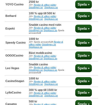
2500 kr
Spela »
YOYO Casino
18+
Regler & villkor gäller
VIRTUELLA SLOTS
Stödlinjen.se
Spelpaus.se
100 % upp till 500 kr
JACKPOTTAR
Spela »
Bethard
18+
Regler & villkor gäller
Stödlinjen.se
Spelpaus.se
ONLINE CASINO
Snabbt casino med rutin
18+
Regler & villkor gäller
Spela »
Expekt
Stödlinjen.se
Spelpaus.se
Spela
BETALNINGSMETODER
ansvarsfullt
1000 kr
LEO VEGAS
18+
Spela ansvarsfullt
Regler &
Spela »
Speedy Casino
villkor gäller
Stödlinjen.se
UTTAG MED SWISH
Spelpaus.se
Bäst mobilcasino
SVENSKA CASINO
Spela »
GOGOCasino
18+
Regler & villkor gäller
Stödlinjen.se
Spelpaus.se
FREE SPINS
Snabbt casino
18+
Regler & villkor gäller
Spela »
Leo Vegas
Stödlinjen.se
Spelpaus.se
Spela
ansvarsfullt
MOBILCASINO
1000 kr
Spela »
CasinoStugan
18+
Regler & villkor gäller
UTAN LICENS
Stödlinjen.se
Spelpaus.se
300 % upp till 1500 kr
Spela »
LylloCasino
KONTAKT
18+
Regler & villkor gäller
Stödlinjen.se
Spelpaus.se
500 kr
Spela »
Casumo
18+
Regler & villkor gäller