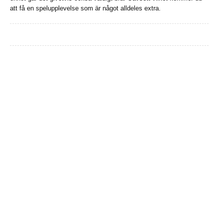
att få en spelupplevelse som är något alldeles extra.