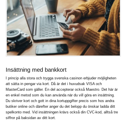
Insättning med bankkort
I princip alla stora och trygga svenska casinon erbjuder möjligheten
att sätta in pengar via kort. Då är det i huvudsak VISA och
MasterCard som gäller. En del accepterar också Maestro. Det här är
en enkel metod som du kan använda när du vill göra en insättning.
Du skriver kort och gott in dina kortuppgifter precis som hos andra
butiker online och därefter anger du det belopp du önskar ladda ditt
spelkonto med. Vid insättningen krävs också din CVC-kod, alltså tre
siffror på baksidan av ditt kort.