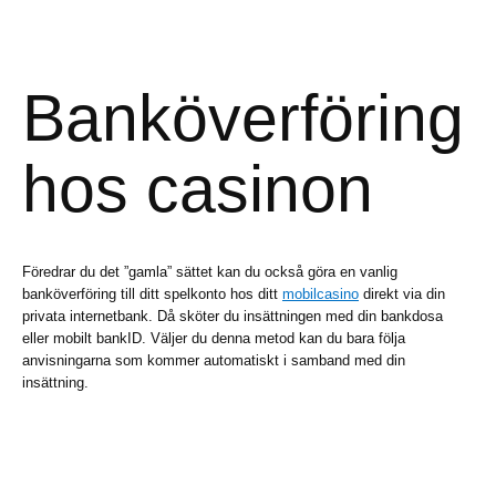
Banköverföring
hos casinon
Föredrar du det ”gamla” sättet kan du också göra en vanlig
banköverföring till ditt spelkonto hos ditt
mobilcasino
direkt via din
privata internetbank. Då sköter du insättningen med din bankdosa
eller mobilt bankID. Väljer du denna metod kan du bara följa
anvisningarna som kommer automatiskt i samband med din
insättning.