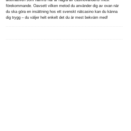
förekommande. Oavsett vilken metod du använder dig av ovan när
du ska göra en insättning hos ett svenskt nätcasino kan du känna
dig trygg – du väljer helt enkelt det du är mest bekväm med!