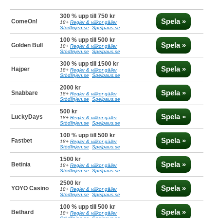
STARBURST
300 % upp till 750 kr
Spela »
STARBURST XXXTREME
ComeOn!
18+
Regler & villkor gäller
Stödlinjen.se
Spelpaus.se
SWEET BONANZA
100 % upp till 500 kr
Spela »
Golden Bull
18+
Regler & villkor gäller
WILD FRAMES
Stödlinjen.se
Spelpaus.se
300 % upp till 1500 kr
SPELA SLOTS
Spela »
Hajper
18+
Regler & villkor gäller
Stödlinjen.se
Spelpaus.se
BTG SLOTS
2000 kr
Spela »
Snabbare
18+
Regler & villkor gäller
LIGHTNING BOX SLOTS
Stödlinjen.se
Spelpaus.se
500 kr
MEGAWAYS SLOTS
Spela »
LuckyDays
18+
Regler & villkor gäller
Stödlinjen.se
Spelpaus.se
MICROGAMING SLOTS
100 % upp till 500 kr
Spela »
Fastbet
18+
Regler & villkor gäller
NETENT SLOTS
Stödlinjen.se
Spelpaus.se
ONLINE VS OFFLINE
1500 kr
Spela »
Betinia
18+
Regler & villkor gäller
Stödlinjen.se
Spelpaus.se
PLAYTECH SLOTS
2500 kr
QUICKSPIN SLOTS
Spela »
YOYO Casino
18+
Regler & villkor gäller
Stödlinjen.se
Spelpaus.se
RTP
100 % upp till 500 kr
Spela »
Bethard
18+
Regler & villkor gäller
SLOTS UTAN LICENS