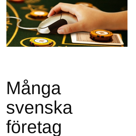
Många
svenska
företag