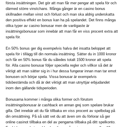
första insättningen. Det gör att man får mer pengar att spela för och
därmed större vinstchans. Många gånger är en casino bonus
skillnaden mellan vinst och förlust och man ska aldrig underskatta
den positiva effekt en bonus kan ha på spelandet. Det finns många
olika typer av casino bonusar men de vanligaste är
insättningsbonusar som innebär att man får en viss procent extra att
spela för.
En 50% bonus ger dig exempelvis halva det insatta beloppet att
spela för i tillägg till din normala insättning. Sätter du in 1000 kronor
och får en 50% bonus får du således totalt 1500 kronor att spela
för. Alla casino bonusar följer speciella regler och villkor så det är
viktigt att man sätter sig in i hur dessa fungerar innan man tar emot
bonusen och börjar spela. Vissa bonusar är exempelvis
tidsbestämda och då är det viktigt att man utnyttjar erbjudandet
inom den gällande tidsperioden.
Bonusarna kommer i många olika former och förutom
insättningsbonusar är cashback en annan grej som spelare brukar
gilla. Det innebär att du får tillbaka en viss procent av spelbolag på
din omsättning. På så sätt vet du att även om du förlorar så ger
online casinot tillbaka en del av pengarna tillbaka på ditt spelkonto.