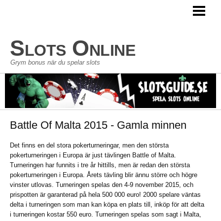
SLOTSGUIDE.SE
SLOTS
Slots Online
BOOK OF DEAD
Grym bonus när du spelar slots
EXTRA CHILLI MEGAWAYS
FIRE JOKER
GENIE JACKOOTS
HUGO
Battle Of Malta 2015 - Gamla minnen
JACK HAMMER
JACK HAMMER 2
Det finns en del stora pokerturneringar, men den största
MEGA FORTUNE
pokerturneringen i Europa är just tävlingen Battle of Malta.
Turneringen har funnits i tre år hittills, men är redan den största
RICH WILDE AND THE SHIELD OF ATHENA
pokerturneringen i Europa. Årets tävling blir ännu större och högre
ROYAL MINT
vinster utlovas. Turneringen spelas den 4-9 november 2015, och
prispotten är garanterad på hela 500 000 euro! 2000 spelare väntas
SERPENT SHRINE
delta i turneringen som man kan köpa en plats till, inköp för att delta
SPARTACUS GLADIATOR OF ROME
i turneringen kostar 550 euro. Turneringen spelas som sagt i Malta,