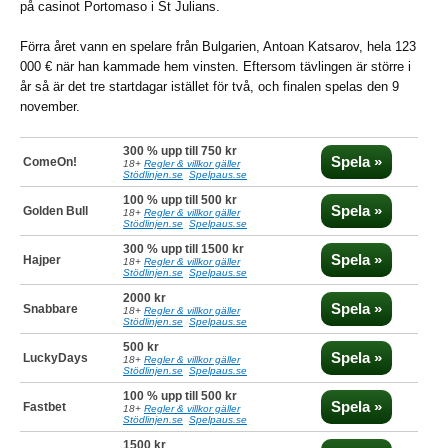
på casinot Portomaso i St Julians.
STARBURST
STARBURST XXXTREME
Förra året vann en spelare från Bulgarien, Antoan Katsarov, hela 123
000 € när han kammade hem vinsten. Eftersom tävlingen är större i
SWEET BONANZA
år så är det tre startdagar istället för två, och finalen spelas den 9
WILD FRAMES
november.
SPELA SLOTS
300 % upp till 750 kr
Spela »
ComeOn!
18+
Regler & villkor gäller
BTG SLOTS
Stödlinjen.se
Spelpaus.se
100 % upp till 500 kr
LIGHTNING BOX SLOTS
Spela »
Golden Bull
18+
Regler & villkor gäller
Stödlinjen.se
Spelpaus.se
MEGAWAYS SLOTS
300 % upp till 1500 kr
Spela »
Hajper
18+
Regler & villkor gäller
MICROGAMING SLOTS
Stödlinjen.se
Spelpaus.se
NETENT SLOTS
2000 kr
Spela »
Snabbare
18+
Regler & villkor gäller
Stödlinjen.se
Spelpaus.se
ONLINE VS OFFLINE
500 kr
PLAYTECH SLOTS
Spela »
LuckyDays
18+
Regler & villkor gäller
Stödlinjen.se
Spelpaus.se
QUICKSPIN SLOTS
100 % upp till 500 kr
Spela »
Fastbet
18+
Regler & villkor gäller
RTP
Stödlinjen.se
Spelpaus.se
SLOTS UTAN LICENS
1500 kr